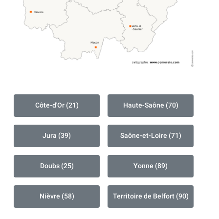
Côte-d'Or (21)
Haute-Saône (70)
Jura (39)
Saône-et-Loire (71)
Doubs (25)
Yonne (89)
Nièvre (58)
Territoire de Belfort (90)